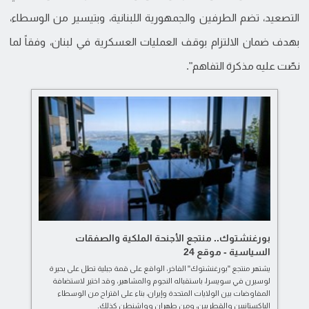
التصعيد، تضم الطرفين والجمهورية اللبنانية، وبتيسير من الوسطاء،
بهدف ضمان الالتزام بوقف العمليات العسكرية في لبنان، وفقاً لما
نصّت عليه مذكرة التفاهم".
بورغنشتوك.. منتجع الأجنحة الملكية والصفقات
السياسية - موقع 24
يشتهر منتجع "بورغنشتوك" الفاخر، الواقع على قمة جبلية تطل على بحيرة
لوسيرن في سويسرا، باستقباله النجوم والمشاهير، وقد اختير لاستضافة
المفاوضات بين الولايات المتحدة وإيران، بناء على اقتراح من الوسطاء
الباكستانيين والقطريين، ومن طهران وواشنطن كذلك.