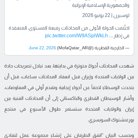
والجمهورية الإسلامية الإيرانية
لوسيرن | 22 يونيو 2026
اختُتمت الجولة الأولى من المحادثات رفيعة المستوى، المنعقدة
في إطار…
pic.twitter.com/W9ASpiWkLh
— الخارجية القطرية (@MofaQatar_AR)
June 22, 2026
شهدت المحادثات أجواءً متوترة في بدايتها، بعد تبادل تصريحات حادة
بين الولايات المتحدة وإيران قبل انعقاد المحادثات بساعات، قبل أن
يتحدث الوسطاء لاحقاً عن أجواء إيجابية وتقدم أولي في المفاوضات،
وأشار الوسيطان القطري والباكستاني إلى أن المحادثات الفنية بين
إيران والولايات المتحدة ستستمر طوال الأسبوع في منتجع
بورغنشتوك السويسري.
وبحسب البيان "اتفق الطرفان على إنشاء مجموعة عمل لتفادي