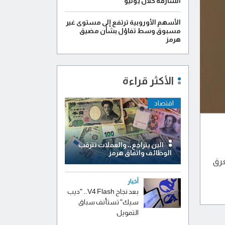
الشارقة خلال يوليو
الأسهم الأوروبية ترتفع إلى مستوى غير
مسبوق وسط تفاؤل بشأن مضيق
هرمز
الأكثر قراءة
اقتصاد
الين يتراجع.. والعملات تترقب
الوظائف واتفاق هرمز
غرق
أخبار
بعد نجاح V4 Flash.. "ديب
سيك" تستأنف سباق
التمويل