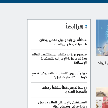
اقرأ أيضاً
عبدالله بن زايد ونبيل فهمي يبحثان
هاتفياً الأوضاع في المنطقة
منصور بن زايد يتفقد المستشفى العائم
ويؤكد جاهزية الإمارات للاستجابة
لرواد
الإنسانية
خبراء أمميون: العقوبات الأمريكية تدفع
كوبا نحو "انهيار شامل"
روسيا تدرس خطاً سككياً يربطها
بالمحيط الهندي
المستشفى الإماراتي العائم يواصل
رعاية مرضى ومصابي غزة