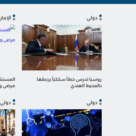
دولي
الإمار
روسيا تدرس خطاً سككياً يربطها
المستشفى
بالمحيط الهندي
مرضى وم
دولي
دولي