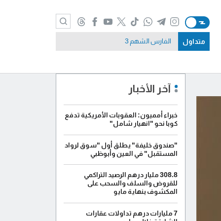
متداول
الفارس الشهم 3
آخر الأخبار
خبراء أمميون: العقوبات الأمريكية تدفع
كوبا نحو "انهيار شامل"
"صندوق خليفة" يطلق أول "سوق لرواد
المستقبل" في العين وأبوظبي
308.8 مليار درهم الرصيد التراكمي
للقروض والسلف والسحب على
المكشوف بنهاية مايو
7 مليارات درهم تداولات عقارات