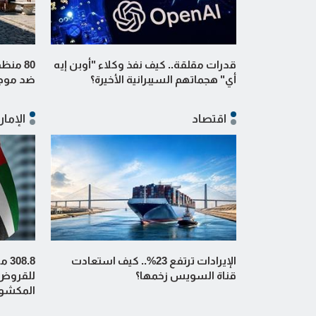
قدرات مقلقة.. كيف نفذ وكلاء "أوبن إيه
80 منظ
أي" هجماتهم السيبرانية الأخيرة؟
ضد موجا
اقتصاد
الإمار
الإيرادات ترتفع 23%.. كيف استعادت
8.8
قناة السويس زخمها؟
للقروض
المكشوف