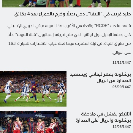
طرد غريب في "الليغا".. دخل بديلاً وخرج بالحمراء بعد 4 دقائق
شهد ملعب "RCDE" واقعة هي الأغرب هذا الموسم في الدوري الإسباني،
كان بطلها البديل بول لوثانو، الذي منح فريقه إسبانيول "قبلة الموت" بدلاً
من طوق النجاة، في ليلة استمرت فيها لعنة غياب الانتصارات للمباراة الـ16
على التوالي.
11/11/1447
برشلونة يقهر ليفانتي ويستعيد
الصدارة من الريال
05/09/1447
أتلتيكو يفشل في ملاحقة
برشلونة والريال على الصدارة
12/08/1447