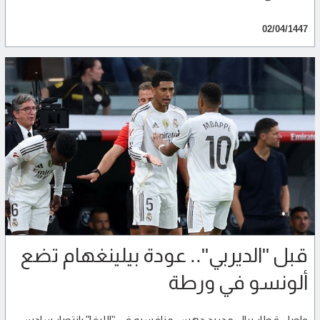
02/04/1447
قبل "الديربي".. عودة بيلينغهام تضع
ألونسو في ورطة
واصل قطار ريال مدريد دهس منافسيه في "الليغا" بانتصار سادس