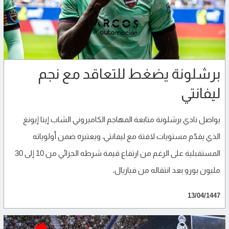
برشلونة يضغط للتعاقد مع نجم
ليفانتي
يواصل نادي برشلونة متابعة المهاجم الكاميروني الشاب إيتا إيونغ
الذي يقدّم مستويات لافتة مع ليفانتي، ويعتبره ضمن أولوياته
المستقبلية على الرغم من ارتفاع قيمة شرطه الجزائي من 10 إلى 30
مليون يورو بعد انتقاله من فياريال.
13/04/1447