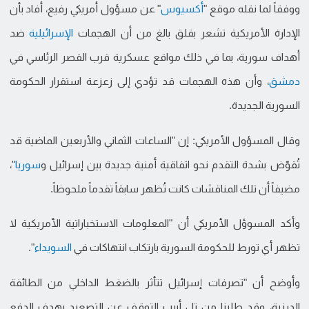
ووفقاً لما نقله موقع "
أكسيوس
" عن مسؤول أمريكي رفيع، أفاد بأن
الإدارة الأمريكية تشعر بقلق بالغ من أن الهجمات
الإسرائيلية
ضد
أهداف سورية، بما في ذلك مواقع عسكرية قرب القصر الرئاسي في
دمشق
، وأن هذه الهجمات قد تؤدي إلى زعزعة استقرار الحكومة
السورية الجديدة.
وقال المسؤول الأمريكي: إن "الساعات الثماني والأربعين الماضية قد
تُقوّض بشدة التقدم نحو اتفاقية أمنية جديدة بين إسرائيل و
سوريا
"،
مضيفاً أن تلك المناقشات كانت تُظهر سابقاً تقدماً ملحوظاً.
وأكد المسوؤل الأمريكي أن "المعلومات الاستخباراتية الأمريكية لا
تظهر أي تورط للحكومة السورية بارتكاب انتهاكات في
السويداء
".
وأوضح أن "تصرفات إسرائيل تتأثر بالضغط الداخلي من الطائفة
الدرزية، وقد طلبنا من تل أبيب التوقف عن التصعيد بهدف الدفع