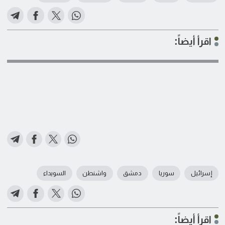
اقرأ أيضاً:
إسرائيل
سوريا
دمشق
واشنطن
السويداء
اقرأ أيضاً: