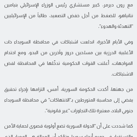
مع رون ديرمر، كبير مستشاري رئيس الوزراء الإسرائيلي بنيامين
نتانياهو، للضغط من أجل خفض التصعيد، طالباً من الإسرائيليين
"التهدئة والهدوء".
وفي الأيام الأخيرة، اندلعت اشتباكات في محافظة السويداء ذات
الأغلبية الدرزية بين مسلحين دروز وآخرين من البدو. ومع احتدام
المواجهات، أعلنت القوات الحكومية تدخّلها في المحافظة لفض
الاشتباكات.
من جهتها، أكدت الحكومة السورية، أمس، التزامها بإجراء تحقيق
يفضي إلى محاسبة المتورطين بـ"الانتهاكات" في محافظة السويداء
جنوبي البلاد، معتبرة تلك التجاوزات "غير قانونية".
كما شددت على أن "الدولة السورية تضع أولوية قصوى لحماية الأمن
والاستقرار في جميع أنحاء سوريا، وتؤكد أن العدالة هي المعيار الذي