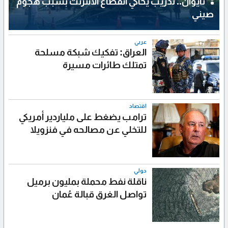
تايوان.. تدريب يحاكي انقطاع الانترنت بسبب هجوم
صيني
عربي
العراق: تفكيك شبكة مسلحة
تمتلك طائرات مسيرة
اقتصاد
ترامب يضغط على ملياردير أمريكي
للتخلي عن مصالحه في فنزويلا
دولي
ناقلة نفط محملة بمليون برميل
تواصل الغرق قبالة عُمان