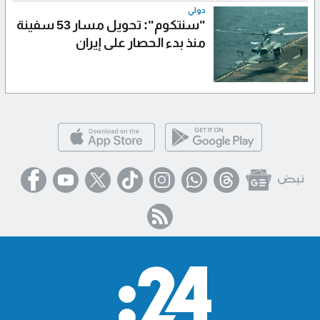
دولي
"سنتكوم": تحويل مسار 53 سفينة
منذ بدء الحصار على إيران