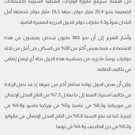
من المعتاد سيرفع فاتورة الواردات النفطية السنوية للاقتصادات
الضعيفة بنحو 20.4 مليار دولار، منها 16.1 مليار دولار تتحملها أقل
البلدان نمواً، و4.3 مليارات دولار للدول الجزرية الصغيرة النامية.
وأشار التقرير إلى أن نحو 983 مليون شخص يعيشون في هذه
الاقتصادات، فيما يعيش أكثر من 30% من السكان على أقل من ثلاثة
دولارات يومياً، ما يزيد من حساسية هذه الدول تجاه أي ارتفاع إضافي
في تكاليف الطاقة.
وبيّن أن بعض الدول تواجه مخاطر أكبر من غيرها، إذ قد تصل الزيادة
في تكاليف استيراد النفط إلى ما يعادل 7.3% من الناتج المحلي الإجمالي
في موريتانيا، و6.3% في غامبيا، و5% في بوركينا فاسو، و4.8% في
ليبيريا، كما قد تبلغ النسبة 5.8% من الناتج المحلي الإجمالي في فانواتو،
و5.2% في جزر المالديف، و4.4% في تونغا.