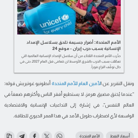
الأمم المتحدة: أضرار جسيمة تلحق بسلاسل الإمداد
الإنسانية بسبب حرب إيران - موقع 24
حذّرت الأمم المتحدة الثلاثاء، من أن سلاسل الإمداد الإنسانية العالمية التي
تعطّلت بسبب الحرب بالشرق الأوسط لن تتعافى قبل العام 2027، حتى في
حال توقّف النزاع فوراً.
ونقل التقرير عن ا
لأمين العام للأمم المتحدة
أنطونيو غوتيريش قوله:
"عندما يُخنق مضيق هرمز، لا يستطيع أفقر الناس وأكثرهم ضعفاً في
العالم التنفس"، في إشارة إلى التداعيات الإنسانية والاقتصادية
الواسعة لأي اضطراب طويل الأمد في هذا الممر الحيوي للطاقة.
أسعار النفط
الأمم المتحدة