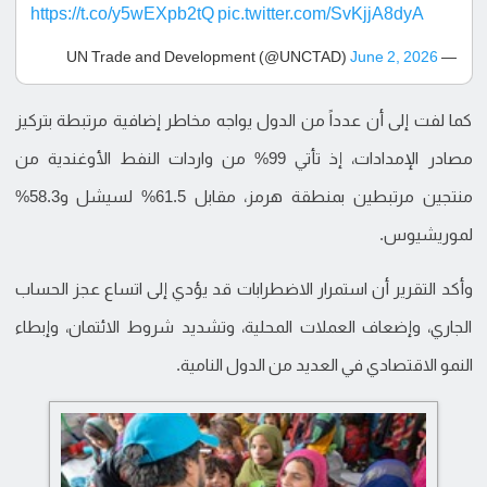
https://t.co/y5wEXpb2tQ
pic.twitter.com/SvKjjA8dyA
June 2, 2026
— UN Trade and Development (@UNCTAD)
كما لفت إلى أن عدداً من الدول يواجه مخاطر إضافية مرتبطة بتركيز
مصادر الإمدادات، إذ تأتي 99% من واردات النفط الأوغندية من
منتجين مرتبطين بمنطقة هرمز، مقابل 61.5% لسيشل و58.3%
لموريشيوس.
وأكد التقرير أن استمرار الاضطرابات قد يؤدي إلى اتساع عجز الحساب
الجاري، وإضعاف العملات المحلية، وتشديد شروط الائتمان، وإبطاء
النمو الاقتصادي في العديد من الدول النامية.