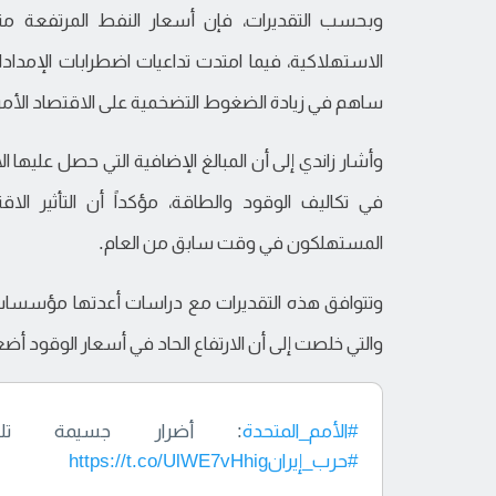
وبحسب التقديرات، فإن أسعار النفط المرتفعة من
الاستهلاكية، فيما امتدت تداعيات اضطرابات الإمداد
ساهم في زيادة الضغوط التضخمية على الاقتصاد الأمر
وأشار زاندي إلى أن المبالغ الإضافية التي حصل عليها 
في تكاليف الوقود والطاقة، مؤكداً أن التأثير الا
المستهلكون في وقت سابق من العام.
وتتوافق هذه التقديرات مع دراسات أعدتها مؤسسات 
والتي خلصت إلى أن الارتفاع الحاد في أسعار الوقود أضع
#الأمم_المتحدة
: أضرار جسيمة تلحق
#حرب_إيران
https://t.co/UlWE7vHhig