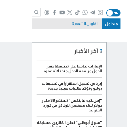
متداول
الفارس الشهم 3
آخر الأخبار
الإمارات تحافظ على تصنيفها ضمن
الدول مرتفعة الدخل منذ ثلاثة عقود
إيرباص تسجل استقراراً في تسليمات
يوليو وتؤكد طلبيات صينية جديدة
"إس.كيه هاينكس" تستثمر 38 مليار
دولار لبناء مصنعين للرقائق في كوريا
الجنوبية
"سوق أبوظبي" تعلن الفائزين بمسابقة