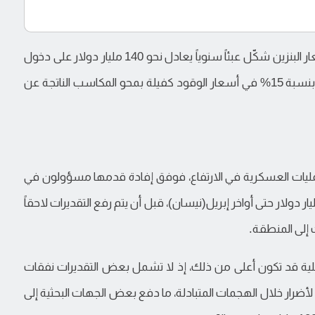
وأشارت تقديرات "غولدمان ساكس" إلى أن ارتفاع أسعار البنزين شكّل عبئاً سنوياً يعادل نحو 140 مليار دولار على دخول
الأسر، فيما قدّرت مورغان ستانلي أن زيادة مستدامة بنسبة 15% في أسعار الوقود كفيلة بمحو المكاسب الناتجة عن
لعمليات العسكرية في الارتفاع، فوفق إفادة قدمها مسؤولون في
اغون أمام الكونغرس، بلغت تكلفة الحرب نحو 25 مليار دولار حتى أواخر إبريل(نيسان)، قبل أن يتم رفع التقديرات لاحقاً
لفعلية قد تكون أعلى من ذلك، إذ لا تشمل بعض التقديرات نفقات
أضرار خلال الهجمات المتبادلة، ما دفع بعض الجهات البحثية إلى