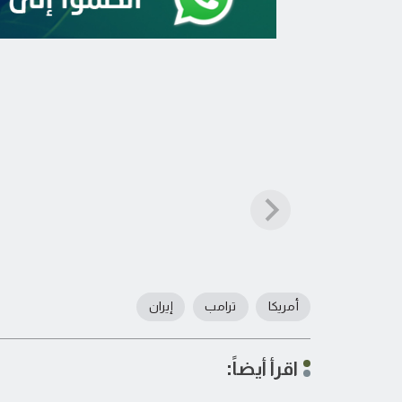
أمريكا
ترامب
إيران
اقرأ أيضاً: