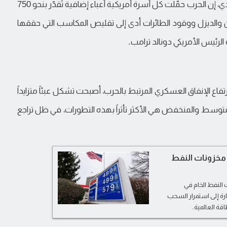
"، مارك زاندي، إن الحرب حمّلت كل أسرة أمريكية أعباء إضافية تُقدّر بنحو 750
زين والديزل ووقود الطائرات أدى إلى تقليص المكاسب التي حققها
الرئيس الأمريكي دونالد ترامب.
تفاع الإنفاق العسكري المرتبط بالحرب، أصبحت تشكل عبئاً متزايداً
 المتوسط والمنخفض هي الأكثر تأثراً بهذه التطورات، في ظل تراجع
 مخزونات النفط
 النفط الخام في
ارة إلى استمرار السحب
قة العالمية.