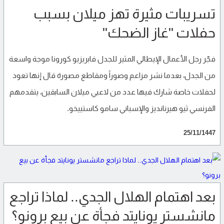
تسريبات مثيرة تهز ميلان بسبب
حفلات "غاز الضحك"
فجّر رجل الأعمال الإيطالي المثير للجدل فابريزيو كورونا موجة واسعة
من الجدل، بعدما نشر مزاعم وصوراً ومقاطع مصورة قال إنها تعود
لحفلات خاصة شارك فيها عدد من لاعبي ميلان السابقين، يتقدمهم
الفرنسي ثيو هيرنانديز والإسباني سامو كاستييخو.
25/11/1447
بعد اهتمام الهلال الجدي.. لماذا تراجع
مانشستر يونايتد فجأة عن بيع برونو؟