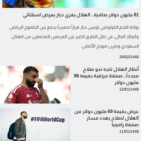
81 مليون دولار صافية.. الهلال يغري دياز بعرض استثنائي
يواجه النجم الكولومبي لويس دياز قراراً مصيرياً يجمع بين الطموح الرياضي
والعائد المالي، في ظل الفارق الكبير بين العرضين المحتملين من الهلال
السعودي وبايرن ميونخ الألماني.
20/02/1448
أنظار الهلال تتجه نحو صلاح
مجدداً.. صفقة مرتقبة بقيمة 86
مليون دولار
12/01/1448
عرض بقيمة 69 مليون دولار من
الهلال لصلاح يهدد مسار
صفقة رافينيا
11/01/1448