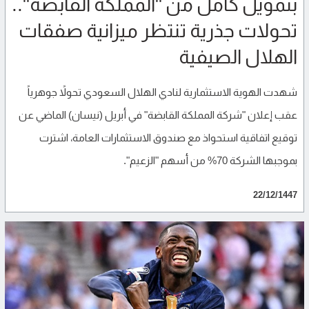
بتمويل كامل من "المملكة القابضة"..
تحولات جذرية تنتظر ميزانية صفقات
الهلال الصيفية
شهدت الهوية الاستثمارية لنادي الهلال السعودي تحولاً جوهرياً
عقب إعلان "شركة المملكة القابضة" في أبريل (نيسان) الماضي عن
توقيع اتفاقية استحواذ مع صندوق الاستثمارات العامة، اشترت
بموجبها الشركة 70% من أسهم "الزعيم".
22/12/1447