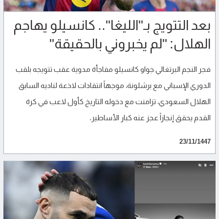
بعد التتويج بـ"الليغا".. كانسيلو يهاجم
الهلال: "لم يخبروني بالحقيقة"
فجر النجم البرتغالي جواو كانسيلو مفاجأة مدوية عقب تتويجه بلقب
الدوري الإسباني مع برشلونة، موجهاً انتقادات لاذعة لناديه السابق
الهلال السعودي، تزامنت مع دخوله التاريخ كأول لاعب في كرة
القدم يحقق إنجازاً عجز عنه كبار الأساطير.
23/11/1447