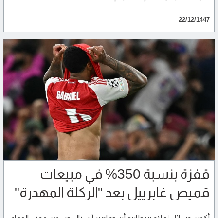
22/12/1447
قفزة بنسبة 350% في مبيعات
قميص غابرييل بعد "الركلة المهدرة"
أكدت وسائل إعلام بريطانية أن جماهير آرسنال جسدت معنى الوفاء