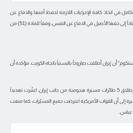
امل في اتخاذ كافة الإجراءات اللازمة لحفظ أمنها والدفاع عن
أراضيها ومنشآتها الحيوية ضد أي عدوان أو تهديد، استناداً إلى حقها الأصيل في الدفاع عن النفس، وفقاً للمادة (51) من
كوم" أن إيران أطلقت صاروخاً باليستياً باتجاه الكويت، مؤكدة أن
وأضافت "سنتكوم" أن الهجوم جاء بعد ساعات من إطلاق 5 طائرات مسيرة هجومية من جانب إيران، اعتُبرت تهديداً
ة إلى أن القوات الأمريكية اعترضت جميع المسيّرات، كما منعت
عباس.