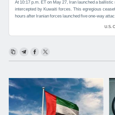
At 10:17 p.m. ET on May 27, Iran launched a ballistic
intercepted by Kuwaiti forces. This egregious ceasef
hours after Iranian forces launched five one-way atta