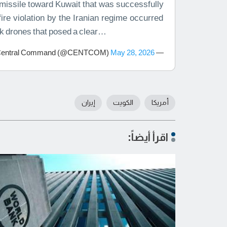
 missile toward Kuwait that was successfully
ire violation by the Iranian regime occurred
ck drones that posed a clear…
May 28, 2026
— U.S. Central Command (@CENTCOM)
أمريكا
الكويت
إيران
اقرأ أيضاً: