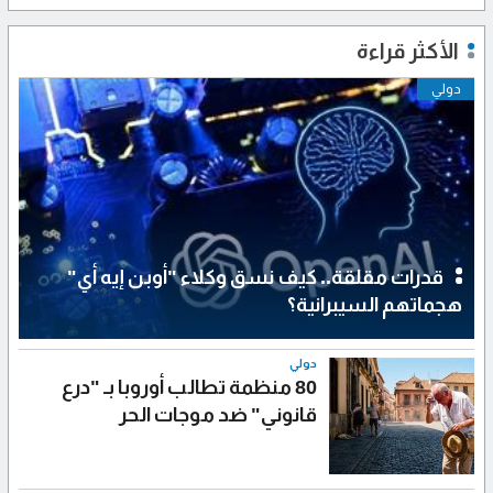
الأكثر قراءة
دولي
قدرات مقلقة.. كيف نسق وكلاء "أوبن إيه أي"
هجماتهم السيبرانية؟
دولي
80 منظمة تطالب أوروبا بـ "درع
قانوني" ضد موجات الحر