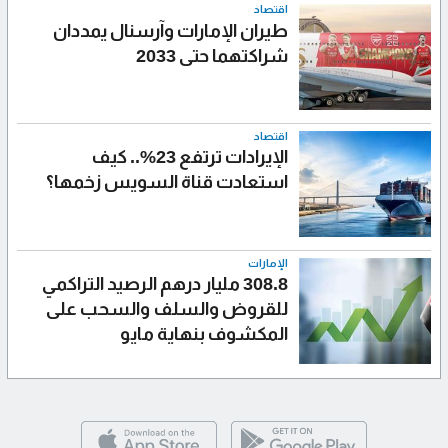
اقتصاد
طيران الإمارات وآرسنال يمددان
شراكتهما حتى 2033
اقتصاد
الإيرادات ترتفع 23%.. كيف
استعادت قناة السويس زخمها؟
الإمارات
308.8 مليار درهم الرصيد التراكمي
للقروض والسلف والسحب على
المكشوف بنهاية مايو