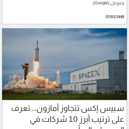
وغوغل (Google).
07/01/1448
سبيس إكس تتجاوز أمازون.. تعرف
على ترتيب أبرز 10 شركات في