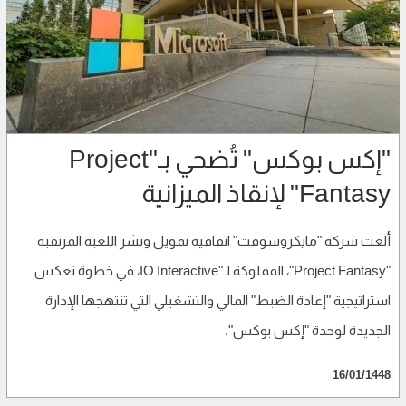
"إكس بوكس" تُضحي بـ"Project
Fantasy" لإنقاذ الميزانية
ألغت شركة "مايكروسوفت" اتفاقية تمويل ونشر اللعبة المرتقبة
"Project Fantasy"، المملوكة لـ"IO Interactive، في خطوة تعكس
استراتيجية "إعادة الضبط" المالي والتشغيلي التي تنتهجها الإدارة
الجديدة لوحدة "إكس بوكس".
16/01/1448