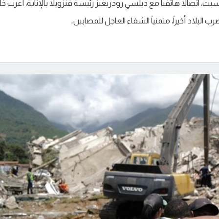
بت، اتصالاً هاتفياً مع ديلسي رودريغيز رئيسة فنزويلا بالإنابة، أعرب خل
البلاد أخيراً، متمنياً الشفاء العاجل للمصابين.