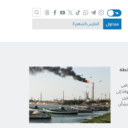
متداول
الفارس الشهم 3
خطة
افي
نا، إلى
تين
ت بشأن