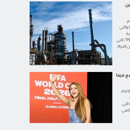
ين
م
 والتي
ية
"بتروليوس دي فنزويلا إس إيه - PDVSA"، التي
 الحياة
 مع فيفا
اتحاد
التي