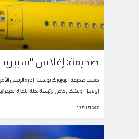
صحيفة: إفلاس "سبيريت إي
حمّلت صحيفة "نيويورك بوست" إدارة الرئيس الأم
إيرلاينز"، وبشكل خاص لرئيسة لجنة التجارة الفيدرال
17/11/1447