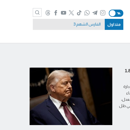
متداول
الفارس الشهم 3
ة ترامب تعتزم إلغاء صندوق بـ1.8
دارة
اء
لعدل،
 وذلك في ظل