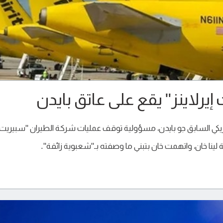
رلاينز" يقع على عاتق بايدن
ريكي السابق جو بايدن، مسؤولية توقف عمليات شركة الطيران "سبيريت
ية لينا خان، واتهمت خان بتبني ما وصفته بـ"شعبوية زائفة".