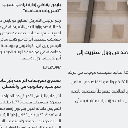
بايدن يقاضي إدارة ترامب بسبب
"تسريبات حساسة"
رفع الرئيس الأمريكي السابق جو بايدن 
قضائية ضد وزارة العدل الأمريكية، في 
لمنع تسليم تسجيلات صوتية ونصوص
مقابلات شخصية أجراها مع كاتب مذكرات
الجمهوريين في الكونغرس ومؤسسة
كية ستمتد من وول ستريت إلى
محافظة، في مواجهة قانونية نادرة بي
أمريكي سابق وإدارة خلفه.
10/12/1447
تها الحالية سيحدث موجات في حركة
صندوق تعويضات لترامب يثير عا
لتضخم والنمو الاقتصادي العالمي.
سياسية وقانونية في واشنطن
اق العالمية ضغوطاً تضخمية ناجمة
أثار إعلان الرئيس الأمريكي دونالد ترامب
إلى جانب مؤشرات متباينة بشأن
صندوق تعويضات بقيمة 1.776
لتعويض حلفائه الذين يقولون إنهم تعر
لاستهداف "غير عادل" خلال إدارة الرئي
السابق جو بايدن، موجة واسعة من الان
السياسية والقانونية، وسط اتهامات ب