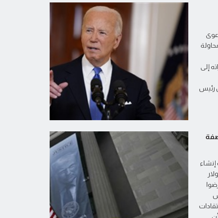
دعوى
محاولة
ه إلى
ن رئيس
صفة
 إنشاء
 مليار دولار
ضوا
س
تقادات
أن