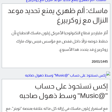
ماسك: ألم ظهري يمنع تحديد موعد
النزال مع زوكربيرغ
أثار ملياردير قطاع التكنولوجيا الأمريكي إيلون ماسك الانطباع بأن
خطط خوضه نزالاً داخل قفص مع مؤسس فيس بوك مارك
زوكربيرغ قد يتحدد هذا الأسبوع.
20/01/1445
إكس تستحوذ على حساب
"@Music" وسط ذهول صاحبه
مع استمرار إيلون ماسك في إزالة كل ما له علاقة بمنصة "تويتر"، مع